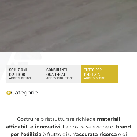
SOLUZIONI
CONSULENTI
TUTTO PER
D’ARREDO
QUALIFICATI
L’EDILIZIA
ADDESSI DESIGN
ADDESSI SOLUTIONS
ADDESSI STORE
Categorie
Costruire o ristrutturare richiede
materiali
affidabili e innovativi
. La nostra selezione di
brand
per l'edilizia
è frutto di un'
accurata ricerca
e di