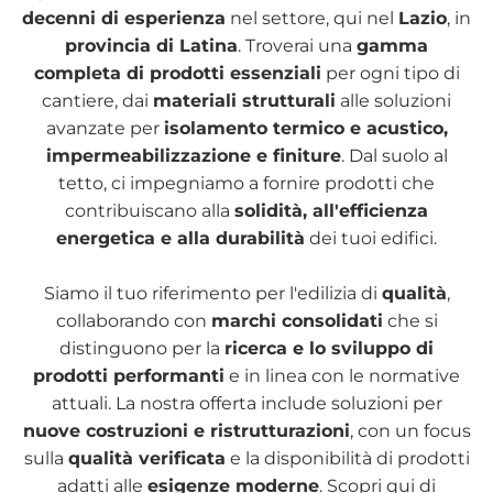
decenni di esperienza
nel settore, qui nel
Lazio
, in
provincia di Latina
. Troverai una
gamma
completa di prodotti essenziali
per ogni tipo di
cantiere, dai
materiali strutturali
alle soluzioni
avanzate per
isolamento termico e acustico,
impermeabilizzazione e finiture
. Dal suolo al
tetto, ci impegniamo a fornire prodotti che
contribuiscano alla
solidità, all'efficienza
energetica e alla durabilità
dei tuoi edifici.
Siamo il tuo riferimento per l'edilizia di
qualità
,
collaborando con
marchi consolidati
che si
distinguono per la
ricerca e lo sviluppo di
prodotti performanti
e in linea con le normative
attuali. La nostra offerta include soluzioni per
nuove costruzioni e ristrutturazioni
, con un focus
sulla
qualità verificata
e la disponibilità di prodotti
adatti alle
esigenze moderne
. Scopri qui di