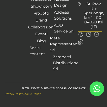
St. Prov.
Design
Showroom
Itri-
Addessi
Sperlonga,
Prodotti
km 1.400 -
Solutions
Brand
04020 Itri
ADD
(LT)
Collaborazioni
Service Srl
Eventi
Mete
Blog
Rappresentanze
Social
Srl
content
Zampetti
Distribuzione
Srl
TUTTI I DIRITTI RISERVATI
ADDESSI CORPORATE
Privacy Policy
Cookie Policy