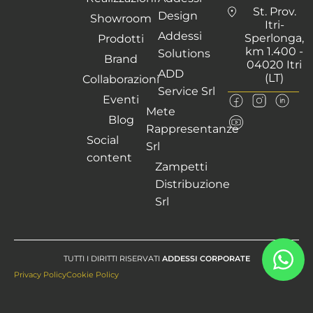
St. Prov.
Design
Showroom
Itri-
Addessi
Sperlonga,
Prodotti
km 1.400 -
Solutions
Brand
04020 Itri
ADD
(LT)
Collaborazioni
Service Srl
Eventi
Mete
Blog
Rappresentanze
Social
Srl
content
Zampetti
Distribuzione
Srl
TUTTI I DIRITTI RISERVATI
ADDESSI CORPORATE
Privacy Policy
Cookie Policy