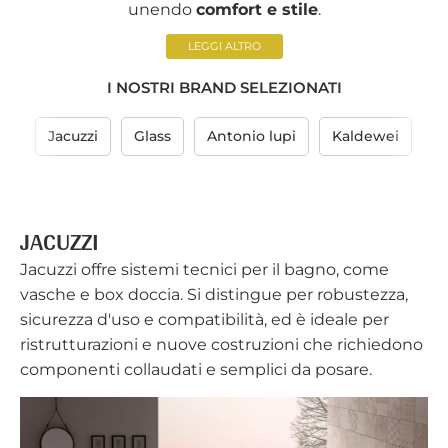
unendo
comfort e stile
.
vasca da bagno
relax e
LEGGI ALTRO
del benessere
I NOSTRI BRAND SELEZIONATI
Jacuzzi
Glass
Antonio lupi
Kaldewei
I
forme, dimensioni e materiali
Jacuzzi
vasche
I
idromassaggio
JACUZZI
tecnologie
NOSTRI
Jacuzzi offre sistemi tecnici per il bagno, come
avanzate
Glass
design
BRAND
vasche e box doccia. Si distingue per robustezza,
moderno e raffinato
sicurezza d'uso e compatibilità, ed è ideale per
Antonio Lupi e Kaldewei
ristrutturazioni e nuove costruzioni che richiedono
eccellenza nel design e la
componenti collaudati e semplici da posare.
qualità dei materiali
Ideal Standard
versatili e funzionali