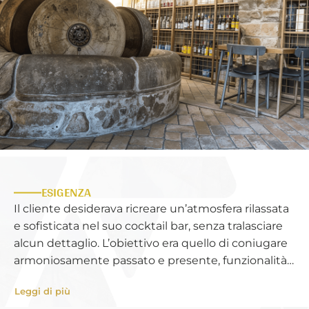
ESIGENZA
Il cliente desiderava ricreare un’atmosfera rilassata
e sofisticata nel suo cocktail bar, senza tralasciare
alcun dettaglio. L’obiettivo era quello di coniugare
armoniosamente passato e presente, funzionalità
e stile, creando un ambiente dove ogni elemento
Leggi di più
contribuisse al comfort e all’eleganza del locale. La