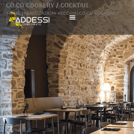
CO.CO COOKERY / COCKTAIL
Vai
al
HOME
|
REALIZZAZIONI VECCHIA
|
CO.CO COOKERY /
contenuto
COCKTAIL