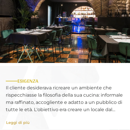
ESIGENZA
Il cliente desiderava ricreare un ambiente che
rispecchiasse la filosofia della sua cucina: informale
ma raffinato, accogliente e adatto a un pubblico di
tutte le età. L'obiettivo era creare un locale dal
gusto retro, semplice e armonioso, con arredi
Leggi di più
ricercati e rifiniture coerenti, aggiungendo un