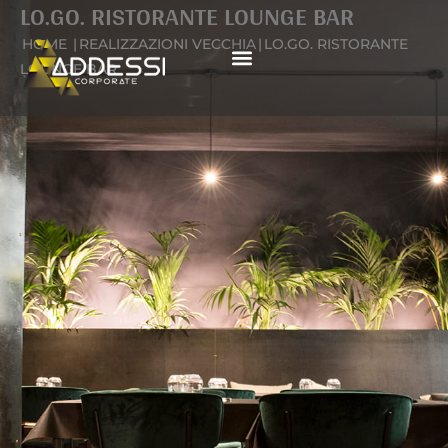
LO.GO. RISTORANTE LOUNGE BAR
Vai
al
HOME
|
REALIZZAZIONI VECCHIA
|
LO.GO. RISTORANTE
contenuto
LOUNGE BAR