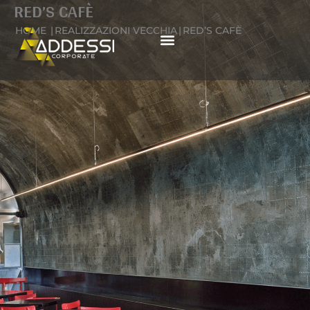
RED’S CAFÈ
Vai
al
HOME
|
REALIZZAZIONI VECCHIA
|
RED’S CAFÈ
contenuto