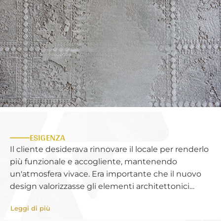
ESIGENZA
Il cliente desiderava rinnovare il locale per renderlo
più funzionale e accogliente, mantenendo
un'atmosfera vivace. Era importante che il nuovo
design valorizzasse gli elementi architettonici
esistenti, come il bassorilievo delle decorazioni
Leggi di più
sulla volta, e integrasse soluzioni moderne per